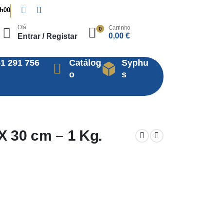
8h00
Olá
Carrinho
0
0,00
€
Entrar / Registar
1 291 756
Catálog
Syphu
o
s
 30 cm – 1 Kg.