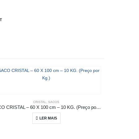
T
CRISTAL
,
SACOS
ALÇA (V
SACO CRISTAL – 60 X 100 cm – 10 KG. (Preço por Kg.)
SACO DE ALÇ
LER MAIS