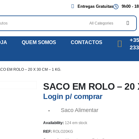
Entregas Gratuitas
9h00 - 1
+35
OJA
QUEM SOMOS
CONTACTOS
233
CO EM ROLO – 20 X 30 CM – 1 KG.
SACO EM ROLO – 20 X
Login p/ comprar
Saco Alimentar
Availability:
124 em stock
REF:
ROLO20KG