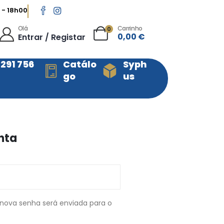
 - 18h00
Olá
Carrinho
0
0,00
€
Entrar / Registar
 291 756
Catálo
Syph
go
us
nta
 nova senha será enviada para o