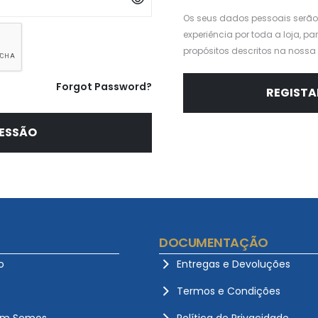
Os seus dados pessoais serão 
experiência por toda a loja, pa
propósitos descritos na nossa
Forgot Password?
REGISTA
SESSÃO
DOCUMENTAÇÃO
o
Entregas e Devoluções
Termos e Condições