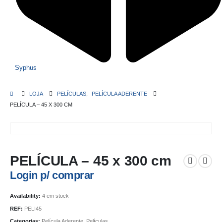
Syphus
LOJA
PELÍCULAS
,
PELÍCULA ADERENTE
PELÍCULA – 45 X 300 CM
PELÍCULA – 45 x 300 cm
Login p/ comprar
Availability:
4 em stock
REF:
PELI45
Categorias:
Película Aderente
,
Películas