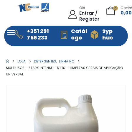
Olá
Carrin
0
0,0
Entrar /
Registar
+351 291
Catál
Syp
756 233
ogo
hus
LOJA
DETERGENTES
,
LINHA NC
MULTIUSOS – STARK INTENSE – 5 LTS. – LIMPEZAS GERAIS DE APLICAÇÃO
UNIVERSAL