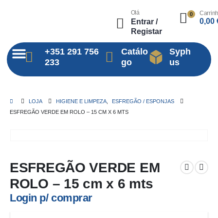
Olá
Carrin
0
0,00
Entrar /
Registar
+351 291 756
Catálo
Syph
233
go
us
LOJA
HIGIENE E LIMPEZA
,
ESFREGÃO / ESPONJAS
ESFREGÃO VERDE EM ROLO – 15 CM X 6 MTS
ESFREGÃO VERDE EM
ROLO – 15 cm x 6 mts
Login p/ comprar