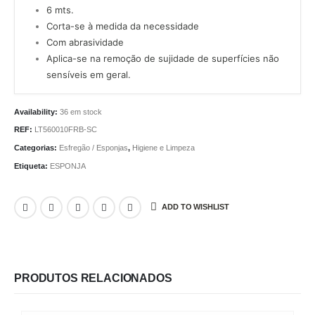
6 mts.
Corta-se à medida da necessidade
Com abrasividade
Aplica-se na remoção de sujidade de superfícies não
sensíveis em geral.
Availability:
36 em stock
REF:
LT560010FRB-SC
Categorias:
Esfregão / Esponjas
,
Higiene e Limpeza
Etiqueta:
ESPONJA
ADD TO WISHLIST
PRODUTOS RELACIONADOS