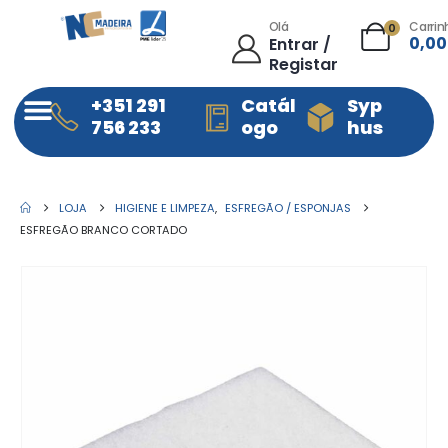
Olá
Carrin
0
0,0
Entrar /
Registar
+351 291
Catál
Syp
756 233
ogo
hus
LOJA
HIGIENE E LIMPEZA
,
ESFREGÃO / ESPONJAS
ESFREGÃO BRANCO CORTADO