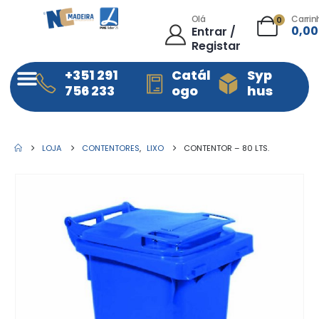
Olá
Carrin
0
0,0
Entrar /
Registar
+351 291
Catál
Syp
756 233
ogo
hus
LOJA
CONTENTORES
,
LIXO
CONTENTOR – 80 LTS.