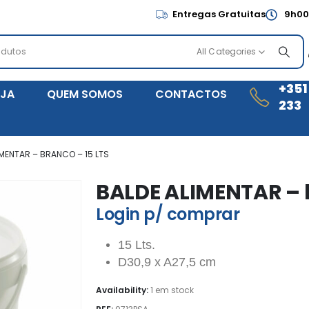
Entregas Gratuitas
9h00
All Categories
+351
JA
QUEM SOMOS
CONTACTOS
233
IMENTAR – BRANCO – 15 LTS
BALDE ALIMENTAR – b
Login p/ comprar
15 Lts.
D30,9 x A27,5 cm
Availability:
1 em stock