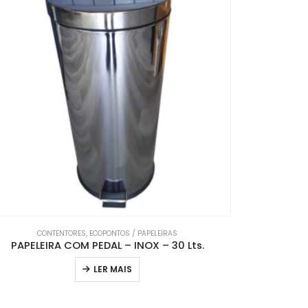
CONTENTORES
,
ECOPONTOS / PAPELEIRAS
CO
PAPELEIRA COM PEDAL – INOX – 30 Lts.
BALDE CO
LER MAIS