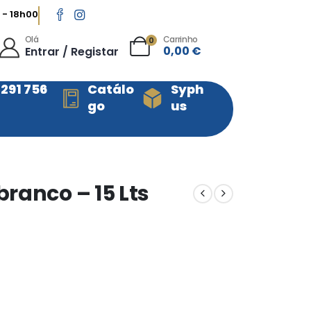
 - 18h00
Olá
Carrinho
0
0,00
€
Entrar / Registar
 291 756
Catálo
Syph
go
us
ranco – 15 Lts