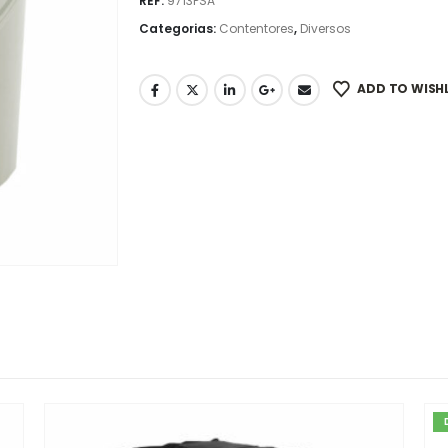
REF:
9713PSA
Categorias:
Contentores
,
Diversos
ADD TO WISHL